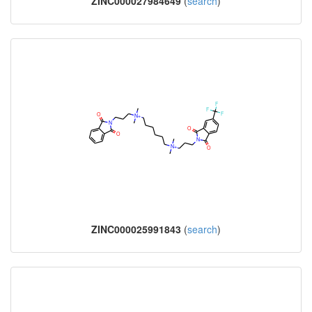
ZINC000027984649
(
search
)
ZINC000025991843
(
search
)