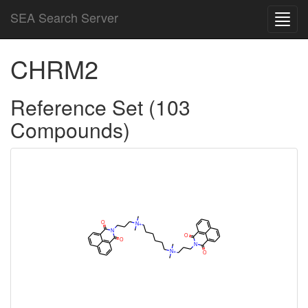
SEA Search Server
Toggl
navig
CHRM2
Reference Set (103
Compounds)