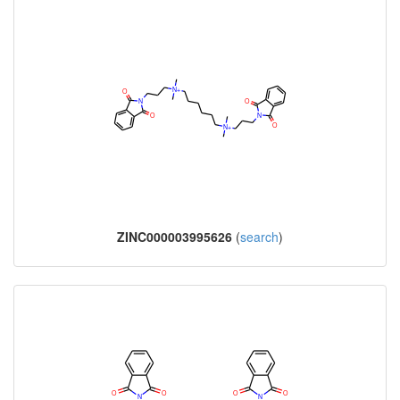
ZINC000003995626
(
search
)