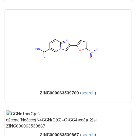
ZINC000063539700
(
search
)
ZINC000063539867
(
search
)