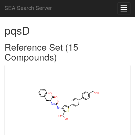
SEA Search Server
Toggl
navig
pqsD
Reference Set (15
Compounds)